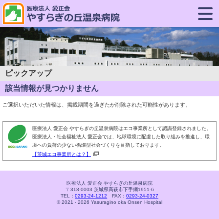
ピックアップ
該当情報が見つかりません
ご選択いただいた情報は、掲載期間を過ぎたか削除された可能性があります。
医療法人 愛正会 やすらぎの丘温泉病院はエコ事業所として認識登録されました。
医療法人・社会福祉法人 愛正会では、地球環境に配慮した取り組みを推進し、環
境への負荷の少ない循環型社会づくりを目指しております。
【茨城エコ事業所とは？】
医療法人 愛正会 やすらぎの丘温泉病院
〒318-0003 茨城県高萩市下手綱1951-6
TEL：
0293-24-1212
FAX：
0293-24-0327
© 2021 - 2026 Yasuragino oka Onsen Hospital