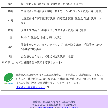
9月
親子遠足 / 総合防災訓練（消防署立ち合い） / 誕生会
10月
内科健診 / 歯科健診 / 観劇（以上児） / ハロウィン / 防災訓練（地震）
七五三参拝 / 不審者対応訓練 / 交通安全教室 / 誕生会 / 防災訓練（火
11月
災）
12月
クリスマス会予行練習 / クリスマス会 / 防災訓練（地震）
1月
凧揚げ / 誕生会 / 防災訓練（火災）
節分集会 / バレンタインクッキング / 総合防災訓練（消防署立ち合い）
2月
/ 不審者対応訓練
3月
ひな祭り会 / おもいで遠足 / 防災訓練（地震）
※
行事によっては登園希望を依頼する事もあります。
医療法人 愛正会 やすらぎの丘温泉病院はエコ事業所として認識登録されました。
医療法人・社会福祉法人 愛正会では、地球環境に配慮した取り組みを推進し、環
境への負荷の少ない循環型社会づくりを目指しております。
【茨城エコ事業所とは？】
医療法人 愛正会 やすらぎの丘温泉病院
〒318-0003 茨城県高萩市下手綱1951-6
TEL：
0293-24-1212
FAX：
0293-24-0327