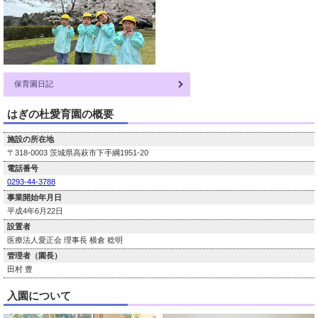
保育園日記
はぎの杜愛育園の概要
施設の所在地
〒318-0003 茨城県高萩市下手綱1951-20
電話番号
0293-44-3788
事業開始年月日
平成4年6月22日
設置者
医療法人愛正会 理事長 横倉 稔明
管理者（園長）
田村 豊
入園について