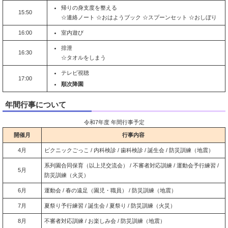
帰りの身支度を整える
15:50
☆連絡ノート ☆おはようブック ☆スプーンセット ☆おしぼり
16:00
室内遊び
排泄
16:30
☆タオルをしまう
テレビ視聴
17:00
順次降園
年間行事について
令和7年度 年間行事予定
開催月
行事内容
4月
ピクニックごっこ / 内科検診 / 歯科検診 / 誕生会 / 防災訓練（地震）
系列園合同保育（以上児交流会） / 不審者対応訓練 / 運動会予行練習 /
5月
防災訓練（火災）
6月
運動会 / 春の遠足（園児・職員） / 防災訓練（地震）
7月
夏祭り予行練習 / 誕生会 / 夏祭り / 防災訓練（火災）
8月
不審者対応訓練 / お楽しみ会 / 防災訓練（地震）