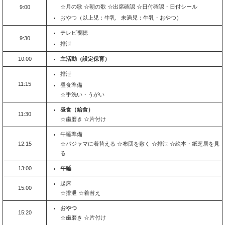
☆月の歌 ☆朝の歌 ☆出席確認 ☆日付確認・日付シール
9:00
おやつ（以上児：牛乳 未満児：牛乳・おやつ）
テレビ視聴
9:30
排泄
10:00
主活動（設定保育）
排泄
11:15
昼食準備
☆手洗い・うがい
昼食（給食）
11:30
☆歯磨き ☆片付け
午睡準備
12:15
☆パジャマに着替える ☆布団を敷く ☆排泄 ☆絵本・紙芝居を見
る
13:00
午睡
起床
15:00
☆排泄 ☆着替え
おやつ
15:20
☆歯磨き ☆片付け