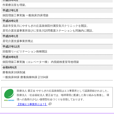
平成15年4月
作業療法室を増築。
平成17年1月
病院増築工事実施 一般病床25床増築
平成20年2月
高萩市安良川にやすらぎの丘温泉病院付属安良川クリニックを開設。
居宅介護支援事業所並びに安良川訪問看護ステーションも同施内に開設。
平成25年1月
居宅介護支援事業所廃止
平成27年12月
回復期リハビリテーション病棟開設
平成30年8月
病院増築工事実施（エレベーター棟） 内視鏡検査室等他増築
令和6年6月
療養病床18床削減
一般病床68床 療養病棟86床 計154床
医療法人 愛正会 やすらぎの丘温泉病院はエコ事業所として認識登録されました。
医療法人・社会福祉法人 愛正会では、地球環境に配慮した取り組みを推進し、環
境への負荷の少ない循環型社会づくりを目指しております。
【茨城エコ事業所とは？】