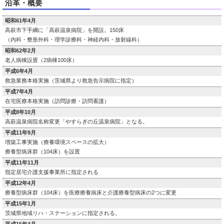
沿革・概要
昭和61年4月
高萩市下手綱に「高萩温泉病院」を開設。150床
（内科・整形外科・理学診療科・神経内科・放射線科）
昭和62年2月
老人病棟設置（2病棟100床）
平成6年4月
救急業務本格実施（茨城県より救急告示病院に指定）
平成7年4月
在宅医療本格実施（訪問診療・訪問看護）
平成8年10月
高萩温泉病院名称変更「やすらぎの丘温泉病院」となる。
平成11年9月
増築工事実施（療養環境スペースの拡大）
療養型病床群（104床）を設置
平成11年11月
指定居宅介護支援事業所に指定される
平成12年4月
療養型病床群（104床）を医療療養病床と介護療養型病床の2つに変更
平成15年1月
茨城県地域リハ・ステーションに指定される。