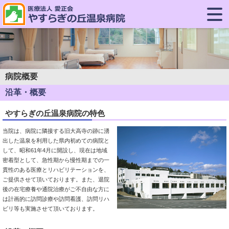
病院概要
沿革・概要
やすらぎの丘温泉病院の特色
当院は、病院に隣接する旧大高寺の跡に湧
出した温泉を利用した県内初めての病院と
して、昭和61年4月に開設し、現在は地域
密着型として、急性期から慢性期までの一
貫性のある医療とリハビリテーションを、
ご提供させて頂いております。また、退院
後の在宅療養や通院治療がご不自由な方に
は計画的に訪問診療や訪問看護、訪問リハ
ビリ等も実施させて頂いております。