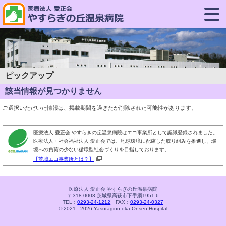
ピックアップ
該当情報が見つかりません
ご選択いただいた情報は、掲載期間を過ぎたか削除された可能性があります。
医療法人 愛正会 やすらぎの丘温泉病院はエコ事業所として認識登録されました。
医療法人・社会福祉法人 愛正会では、地球環境に配慮した取り組みを推進し、環
境への負荷の少ない循環型社会づくりを目指しております。
【茨城エコ事業所とは？】
医療法人 愛正会 やすらぎの丘温泉病院
〒318-0003 茨城県高萩市下手綱1951-6
TEL：
0293-24-1212
FAX：
0293-24-0327
© 2021 - 2026 Yasuragino oka Onsen Hospital