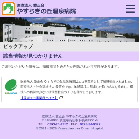
ピックアップ
該当情報が見つかりません
ご選択いただいた情報は、掲載期間を過ぎたか削除された可能性があります。
医療法人 愛正会 やすらぎの丘温泉病院はエコ事業所として認識登録されました。
医療法人・社会福祉法人 愛正会では、地球環境に配慮した取り組みを推進し、環
境への負荷の少ない循環型社会づくりを目指しております。
【茨城エコ事業所とは？】
医療法人 愛正会 やすらぎの丘温泉病院
〒318-0003 茨城県高萩市下手綱1951-6
TEL：
0293-24-1212
FAX：
0293-24-0327
© 2021 - 2026 Yasuragino oka Onsen Hospital